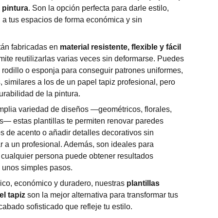
e
pintura
. Son la opción perfecta para darle estilo,
d a tus espacios de forma económica y sin
stán fabricadas en
material resistente, flexible y fácil
rmite reutilizarlas varias veces sin deformarse. Puedes
, rodillo o esponja para conseguir patrones uniformes,
similares a los de un papel tapiz profesional, pero
urabilidad de la pintura.
plia variedad de diseños —geométricos, florales,
os— estas plantillas te permiten renovar paredes
s de acento o añadir detalles decorativos sin
r a un profesional. Además, son ideales para
 cualquier persona puede obtener resultados
 unos simples pasos.
nico, económico y duradero, nuestras
plantillas
l tapiz
son la mejor alternativa para transformar tus
abado sofisticado que refleje tu estilo.